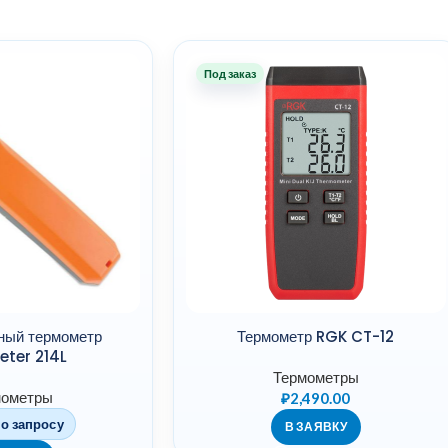
Под заказ
ный термометр
Термометр RGK CT-12
eter 214L
Термометры
мометры
₽
2,490.00
о запросу
В ЗАЯВКУ