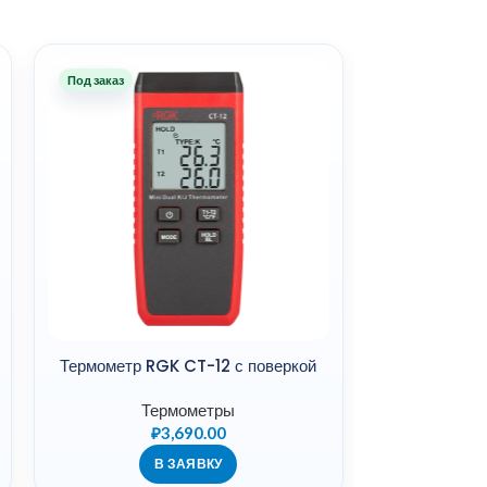
Под заказ
Под заказ
Термометр RGK CT-12 с поверкой
Термомет
ТМТ-8-1 1
Термометры
Контроль те
₽
3,690.00
Цен
В ЗАЯВКУ