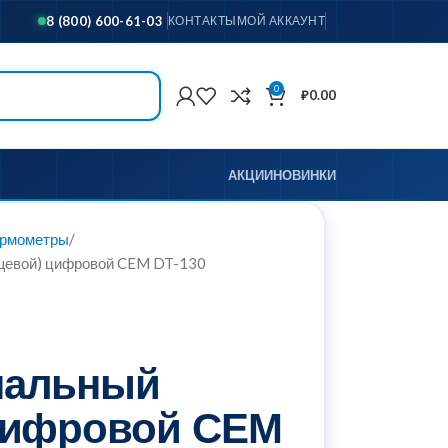
8 (800) 600-61-03
КОНТАКТЫ
МОЙ АККАУНТ
0
₽
0.00
АКЦИИ
НОВИНКИ
ермометры
щевой) цифровой CEM DT-130
нальный
цифровой CEM