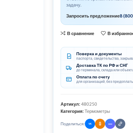
задачу.
Запросить предложение
8 (800
В сравнение
В избранно
Поверка и документы
паспорта, свидетельства, закры
Доставка ТК по РФ и СНГ
до терминала, склада или объект
Оплата по счету
для организаций, без предоплат
Артикул:
480250
Категория:
Термометры
Поделиться:
ВКонтакте
Одноклассники
Поделитьс
Скопи