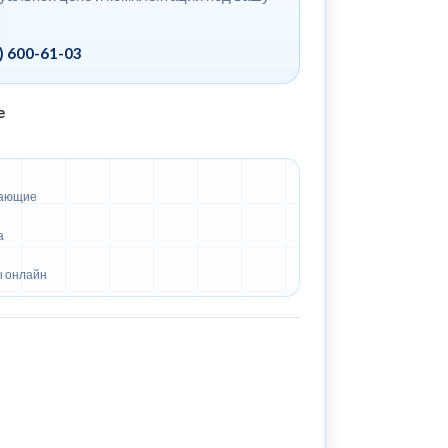
) 600-61-03
е
вающие
а
ы онлайн
я в MAX
ровать ссылку