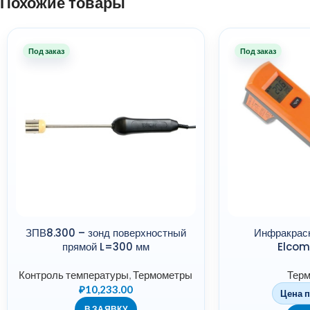
Похожие товары
Под заказ
Под заказ
ЗПВ8.300 – зонд поверхностный
Инфракрас
прямой L=300 мм
Elcom
Контроль температуры
,
Термометры
Тер
₽
10,233.00
Цена п
В ЗАЯВКУ